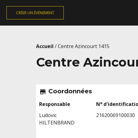
CRÉER UN ÉVÉNEMENT
Accueil
/
Centre Azincourt 1415
Centre Azincour
Coordonnées
store
Responsable
N° d'identificati
Ludovic
21620069100030
HILTENBRAND