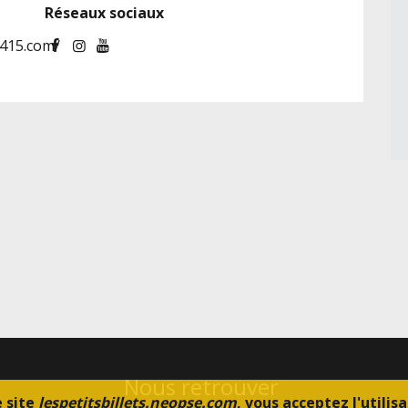
Réseaux sociaux
1415.com/
Nous retrouver
e site
lespetitsbillets.neopse.com
, vous acceptez l'utili