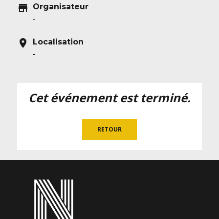
store
Organisateur
-
location_on
Localisation
-
Cet événement est terminé.
RETOUR